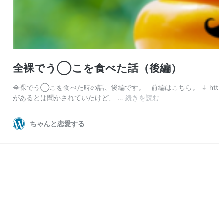
全裸でう◯こを食べた話（後編）
全裸でう◯こを食べた時の話、後編です。 前編はこちら。 ↓ http://ori
全
があるとは聞かされていたけど、 …
続きを読む
裸
で
ちゃんと恋愛する
う
◯
こ
を
食
べ
た
話
（後